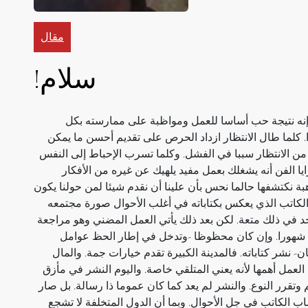
مقال
سلام!
إنه نتيجة حب أساسا للعمل ومواظبة على ممارسته بكل
ا. كلما طال الانتظار ازداد الحرص على تقديم أحسن ما يمكن
من الانتظار سببا في الفشل. وكلما تسرب الإحباط إلى النفس
يا الفن أنه يشغلك بعمل مفيد يلهيك عن غيره من الأفكار
هبة نكتشفها حالما نحس بأن علينا أن نقدم شيئا لمن حولنا يكون
كاتب الذي يعكس بكتاباته في أغلب الأحوال صورة مجتمعه
يجد في ذلك متعة. لكن بعد ذلك يأتي العمل المضني وهو مراجعة
ا شهورا. وإن كان محظوظا -وتدخل في إطار الحظ عوامل
ان- نشر كتاباته. فالمدينة الكبيرة تقدم خيارات جمة. والمال
العمل أهمها لأنه يعني المتلقي خاصة. واليوم النشر في مأزق
 وتقرر النوع. والنشر لم يعد كما كان عموما ذا رسالة. بل صار
 الكاتب في جل الأحوال. وبما أن الدول المتخلفة لا تشجع