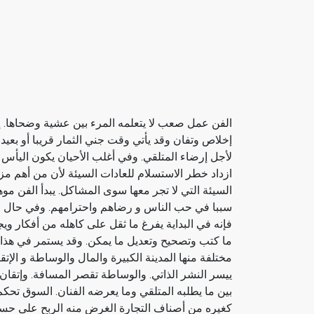
الفن عمل صعب لا يتعلمه المرء بين عشية وضحاها. 
إخلاص وتفان وقد يأتي وقت جني الثمار قريبا أو بعيد
لأجل إرضاء المتلقي. وفي أغلب الأحيان يكون اليأس 
ازداد خطر الاستسلام للعادات السيئة لأن من أهم مزا
السيئة التي لا تجر معها سوى المشاكل. يبدأ الفن مو
سببا في حب الناس و رضاهم واحترامهم. وفي حال ال
فإنه في البداية يفرغ ما ثقل على كاهله من أفكار و
ما كتب وتصحيح وتعديل ما يمكن. وقد يستمر في هذ
مختلفة منها المدينة الكبيرة والمال والوساطة و الإتق
ييسر النشر الذاتي. والوساطة تقصر المسافة. وإتقان 
بين ما يطلبه المتلقي وما يعرضه الفنان. السوق تحكم
كغيره من أصناف التجارة الغرض منه الربح على حساب