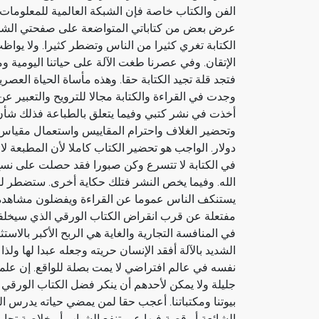
الفن والكتاب خاصة فإن الشبكة العالمية للمعلومات ب
عرض بعض من كتاباتي المتواضعة على صفحتي الشخص
الكتابة تغري كثيرا من الناس وتضطر كثيرا. ولا يواظ
الإتقان. وفي عصرنا طغت الآلة على حياتنا اليومية وما
فتجد قلة تجيد الكتابة حقا. وهذه مأساة الحياة العصر
وجدت في القراءة والكتابة مجالا للترويح والتعبير ع
أخذت في نشر كتبي وفيما يتعلق بالطباعة فذلك شأن آ
دولار. الواجب هو تحضير الكتاب كاملا لأن المطبعة لا
في الكتابة لا تتسرع وكن صبورا فقد حصلت على نسخ ك
الله. وفيما يخص النشر فتلك حكاية أخرى. ستضطر ل
يستنكف الناس عموما عن القراءة ويفضلون مشاهدة ال
مفتعلة عن قرب انقراض الكتاب الورقي الذي سيخلفه
في المنافسة التجارية والغاية هي الربح الأكبر بالاستث
الشديد بالآلة أفقد الإنسان حريته وجعله عبدا لها و
نفسه في عالم افتراضي لا يمت بصلة للواقع. إن علما
جليلة ولا يمكن لأحدهم أن ينكر فضل الكتاب الورقي خ
بيوتنا ومكتباتنا. أعجب حقا لمن يمضي حياته يدرس العر