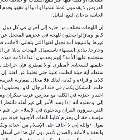
الشائعة أو قصة فيها عبر تنفع الشباب أو خلاصة تج
الدروس لا يقدمون عملا علميا أو أدبيا أو فقهيا يخ
الخانقة بدخان التبغ القاتل!
إن اللهجات تختلف من حارة إلى أخرى في كل دول الع
كانوا ومازالوا يلجئون للهجة في عجزهم المخجل عن ال
غيرها. والنتيجة أمة تجهل لغتها التي يتفانى الأجانب ف
وخارجا. ينادي السفهاء باستعمال اللهجات بديلا عن ال
ستجتمع عليها الأمة؟ إنهم يخدمون أعداء الأمة. فهذه الو
خليفتها للسحابة: “أمطري أو لا تمطري فإن خراجك سيأ
سنعلم أية حيلة انطلت علينا حتى تخلينا عن لغتنا. إن ل
كلاما و قراءة و كتابة. لذلك فلا مجال لمقارنة العربية
خلت. المشكل يكمن في قلة الرجال الذين يحملون أمان
اختبار اجتزته في الكلية مع مدرس عربية سكران و
إلي. ومعلوم أنه “إذا وسد الأمر إلى غير أهله فانتظر 
الذين يقرؤون القرآن ويدخلون في الإسلام عن علم لا ت
مؤسف حقا أن يحترم كتابنا اللغات الأجنبية خوفا من أ
يقول: “والله إني لا أخاف على الإسلام من أعدائه ول
والعفة والأمانة والصدق لأنهم دون كل هذا في أسفل در