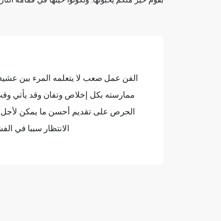
بقوم خير منكم يحبونها. وتكونوا حينها في قمامة التار
الفن عمل صعب لا يتعلمه المرء بين عشية
ممارسته بكل إخلاص وتفان وقد يأتي وقت جن
الحرص على تقديم أحسن ما يمكن لأجل إر
الانتظار سببا في ال