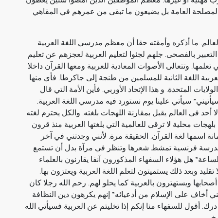
ارب مهنية أو غيرها. معظم الموظفين الذين أمضوا سنين يعطون
دم المصلحة العامة بل يضيعون ما تبقى من عمرهم في المقاهي
الم. ما أذكره وأمقته حقا أن معظم مدرسي اللغة العربية
تعبير بالفصحى. جلهم لجئوا لتعليم العربية لعجزهم عن تعليم
ي تعلمها. وتتعالى الأصوات المعادية للعربية ومعها القرآن داخلا
عربية اللغة الثانية للمسلمين من طنجة إلى جاكرطا. فأي منها
لايات المتحدة. و هذا الإتحاد الأوربي. فأين الأمة التي قال
تيني” سيأتي علينا يوم نستورد فيه مدرسي اللغة العربية.
ا أحد في العالم يقبل بمقارنة اللهجات بلغته. والكل يحترم لغته
 بلهجات محلية لا ترقى للعالمية التي بلغتها العربية منذ قرون
ة اسمها لغة القرآن. الحقيقة مرة. لأنني وجدتني في آخر
مدرسة فرنسية تمشط شعرها وتنظر في مرآة بدل أن تستمع
الساعة” هل هؤلاء السفهاء المذكورون آنفا يقارنون بالعلماء
قليد وبعد ذلك يستميتون لتعلم اللغة العربية ويعتزون بها.
صحابها ويستهترون بالعربية كما يحلو لهم. رحم الله رجلا كان
كني أخاف على الإسلام من أدعيائه” إنهم يكرهون دين النظافة
ك. أقول للسفهاء منا إنكم إذا تخليتم عن العربية فسيأتي الله