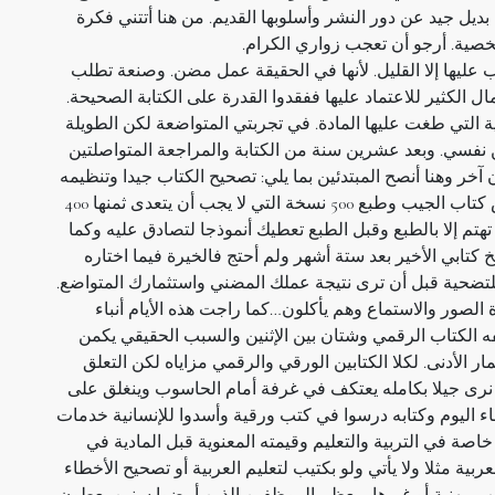
ديل جيد عن دور النشر وأسلوبها القديم. من هنا أتتني فكرة
ية. أرجو أن تعجب زواري الكرام.
ب عليها إلا القليل. لأنها في الحقيقة عمل مضن. وصنعة تطلب
ل الكثير للاعتماد عليها ففقدوا القدرة على الكتابة الصحيحة.
ية التي طغت عليها المادة. في تجربتي المتواضعة لكن الطويلة
ن نفسي. وبعد عشرين سنة من الكتابة والمراجعة المتواصلتين
خر وهنا أنصح المبتدئين بما يلي: تصحيح الكتاب جيدا وتنظيمه
وتحضير الغلاف واحترام المقاييس واستعمال مقياس كتاب الجيب وطبع 500 نسخة التي لا يجب أن يتعدى ثمنها 400
 تهتم إلا بالطبع وقبل الطبع تعطيك أنموذجا لتصادق عليه وكما
تابي الأخير بعد ستة أشهر ولم أحتج فالخيرة فيما اختاره
لتضحية قبل أن ترى نتيجة عملك المضني واستثمارك المتواضع.
صور والاستماع وهم يأكلون…كما راجت هذه الأيام أنباء
 الكتاب الرقمي وشتان بين الإثنين والسبب الحقيقي يكمن
مار الأدنى. لكلا الكتابين الورقي والرقمي مزاياه لكن التعلق
لذا نرى جيلا بكامله يعتكف في غرفة أمام الحاسوب وينغلق على
ء اليوم وكتابه درسوا في كتب ورقية وأسدوا للإنسانية خدمات
اصة في التربية والتعليم وقيمته المعنوية قبل المادية في
بية مثلا ولا يأتي ولو بكتيب لتعليم العربية أو تصحيح الأخطاء